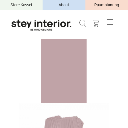
Store Kassel
About
Raumplanung