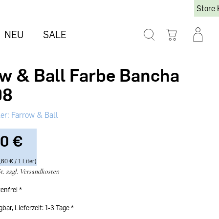
Store 
NEU
SALE
w & Ball Farbe Bancha
98
Farrow & Ball
0 €‎
60 €‎ / 1 Liter)
t. zzgl. Versandkosten
enfrei
bar, Lieferzeit: 1-3 Tage