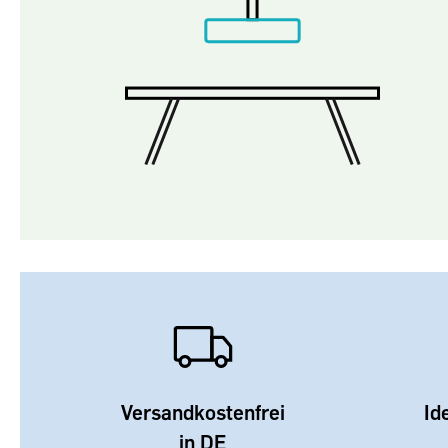
Versandkostenfrei
Id
in DE