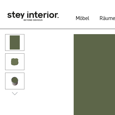
Möbel
Räum