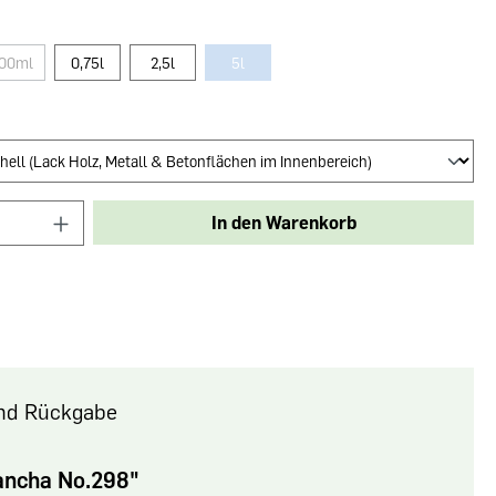
100ml
0,75l
2,5l
5l
In den Warenkorb
nd Rückgabe
ancha No.298"