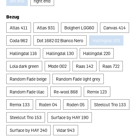
left end
right end
Bezug
Atlas 411
Atlas 931
Bolgheri LGG60
Canvas 414
Coda 962
Dot 1682 02 Bianco Nero
Hallingdal 103
Hallingdal 116
Hallingdal 130
Hallingdal 220
Lola dark green
Mode 002
Raas 142
Raas 722
Random Fade beige
Random Fade light grey
Random Fade lilac
Re-wool 868
Remix 123
Remix 133
Roden 04
Roden 05
Steelcut Trio 133
Steelcut Trio 153
Surface by HAY 190
Surface by HAY 240
Vidar 943