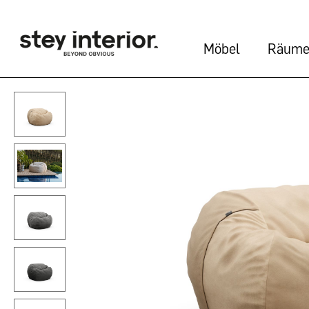
Möbel
Räum